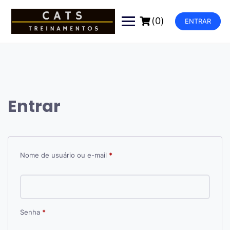
Pular
para
(0)
ENTRAR
o
conteúdo
Entrar
Obrigatório
Nome de usuário ou e-mail
*
Obrigatório
Senha
*